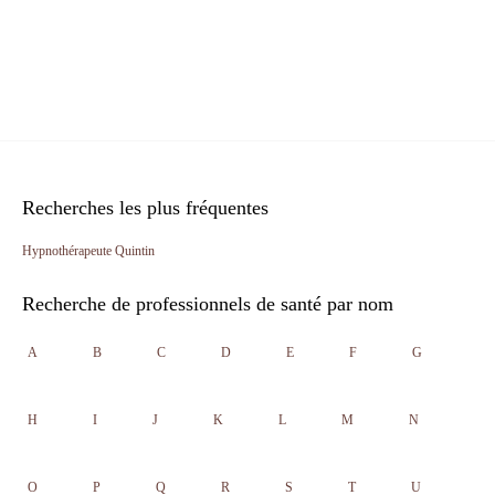
Recherches les plus fréquentes
Hypnothérapeute Quintin
Recherche de professionnels de santé par nom
A
B
C
D
E
F
G
H
I
J
K
L
M
N
O
P
Q
R
S
T
U