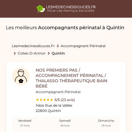
Les meilleurs
Accompagnants périnatal
à Quintin
Lesmedecinesdouces.fr
Accompagnant Périnatal
Cotes-D-Armor
Quintin
NOS PREMIERS PAS /
ACCOMPAGNEMENT PÉRINATAL /
THALASSO THÉRAPEUTIQUE BAIN
BÉBÉ
Accompagnant Périnatal
5/5 (23 avis)
14bis Rue de la Vallée
22800 Quintin
Vendredi
Samedi
Dimanche
07 Août
08 Août
09 Août