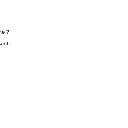
ne ?
ont :