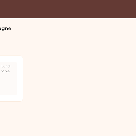
 agne
Lundi
10 Août