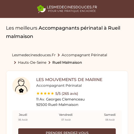
Les meilleurs
Accompagnants périnatal
à Rueil
malmaison
Lesmedecinesdouces.fr
Accompagnant Périnatal
Hauts-De-Seine
Rueil Malmaison
LES MOUVEMENTS DE MARINE
Accompagnant Périnatal
5/5 (265 avis)
11 Av. Georges Clemenceau
92500 Rueil-Malmaison
Jeudi
Vendredi
Samedi
06 Août
07 Août
08 Août
PRENDRE RENDEZ-VOUS