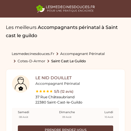
Les meilleurs
Accompagnants périnatal
à Saint
cast le guildo
Lesmedecinesdouces.fr
Accompagnant Périnatal
Cotes-D-Armor
Saint Cast Le Guildo
LE NID DOUILLET
Accompagnant Périnatal
5/5 (12 avis)
37 Rue Châteaubriand
22380 Saint-Cast-le-Guildo
Samedi
Dimanche
Lundi
08 Août
09 Août
10 Août
PRENDRE RENDEZ-VOUS