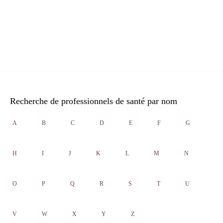
Recherche de professionnels de santé par nom
A
B
C
D
E
F
G
H
I
J
K
L
M
N
O
P
Q
R
S
T
U
V
W
X
Y
Z