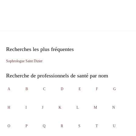
Recherches les plus fréquentes
Sophrologue Saint Dizier
Recherche de professionnels de santé par nom
A
B
C
D
E
F
G
H
I
J
K
L
M
N
O
P
Q
R
S
T
U