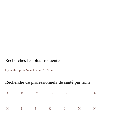
Recherches les plus fréquentes
Hypnothérapeute Saint Etienne Au Mont
Recherche de professionnels de santé par nom
A
B
C
D
E
F
G
H
I
J
K
L
M
N