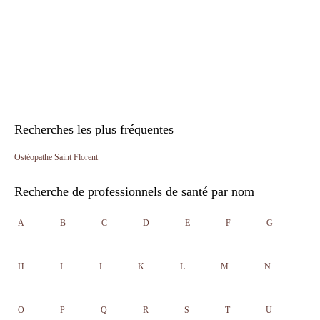
Recherches les plus fréquentes
Ostéopathe Saint Florent
Recherche de professionnels de santé par nom
A
B
C
D
E
F
G
H
I
J
K
L
M
N
O
P
Q
R
S
T
U