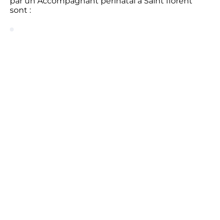
par un Accompagnant périnatal à Saint florent
sont :