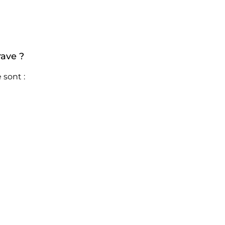
rave ?
 sont :