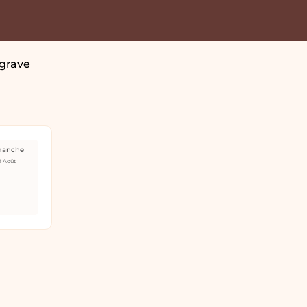
 grave
manche
9 Août