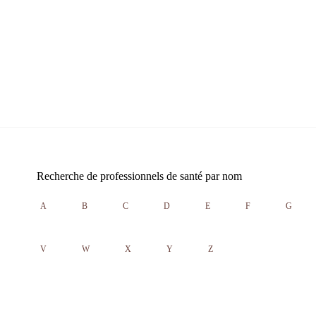
Recherche de professionnels de santé par nom
A
B
C
D
E
F
G
V
W
X
Y
Z