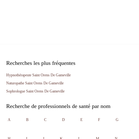
Recherches les plus fréquentes
Hypnothérapeute Saint Orens De Gameville
Naturopathe Saint Orens De Gameville
Sophrologue Saint Orens De Gameville
Recherche de professionnels de santé par nom
A
B
C
D
E
F
G
H
I
J
K
L
M
N