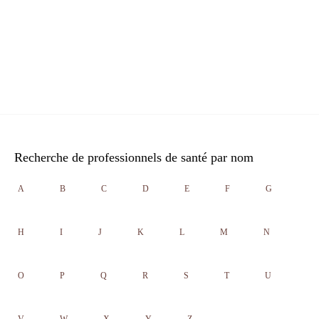
Recherche de professionnels de santé par nom
A
B
C
D
E
F
G
H
I
J
K
L
M
N
O
P
Q
R
S
T
U