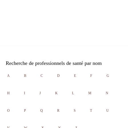
Recherche de professionnels de santé par nom
A
B
C
D
E
F
G
H
I
J
K
L
M
N
O
P
Q
R
S
T
U