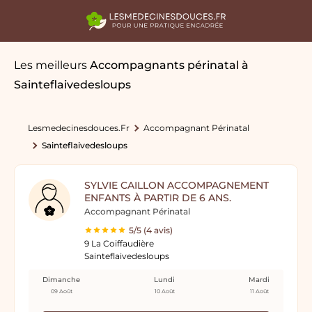
Les meilleurs
Accompagnants périnatal
à
Sainteflaivedesloups
Lesmedecinesdouces.fr
Accompagnant Périnatal
Sainteflaivedesloups
SYLVIE CAILLON ACCOMPAGNEMENT
ENFANTS À PARTIR DE 6 ANS.
Accompagnant Périnatal
5/5 (4 avis)
9 La Coiffaudière
Sainteflaivedesloups
Dimanche
Lundi
Mardi
09 Août
10 Août
11 Août