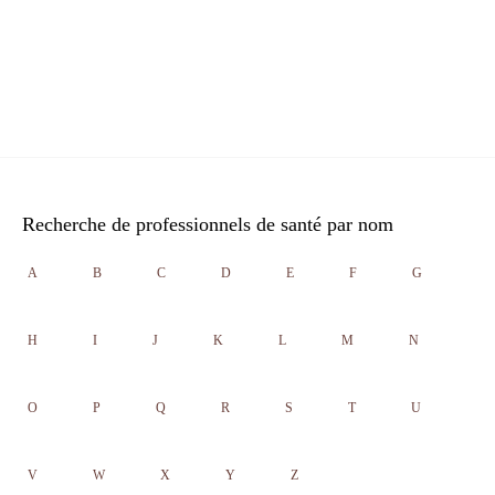
Recherche de professionnels de santé par nom
A
B
C
D
E
F
G
H
I
J
K
L
M
N
O
P
Q
R
S
T
U
V
W
X
Y
Z