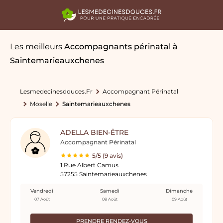
Les meilleurs
Accompagnants périnatal
à
Saintemarieauxchenes
Lesmedecinesdouces.fr
Accompagnant Périnatal
Moselle
Saintemarieauxchenes
ADELLA BIEN-ÊTRE
Accompagnant Périnatal
5/5 (9 avis)
1 Rue Albert Camus
57255 Saintemarieauxchenes
Vendredi
Samedi
Dimanche
07 Août
08 Août
09 Août
PRENDRE RENDEZ-VOUS