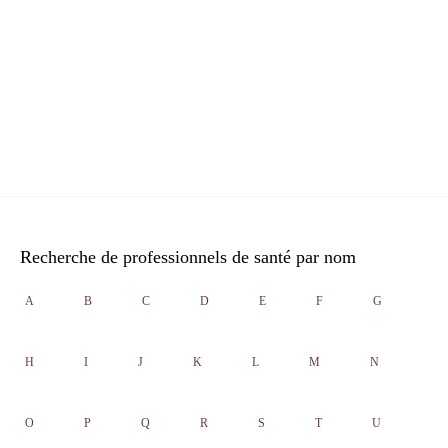
Recherche de professionnels de santé par nom
A
B
C
D
E
F
G
H
I
J
K
L
M
N
O
P
Q
R
S
T
U