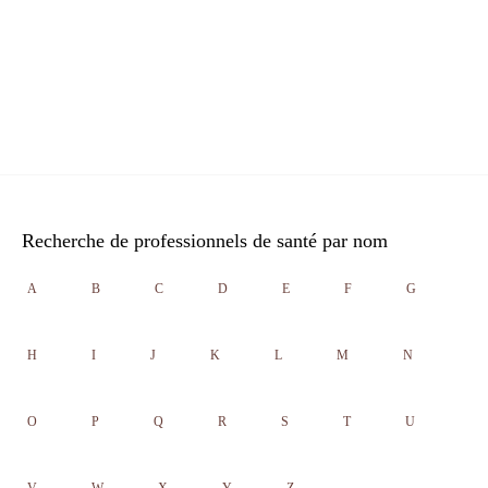
Recherche de professionnels de santé par nom
A
B
C
D
E
F
G
H
I
J
K
L
M
N
O
P
Q
R
S
T
U