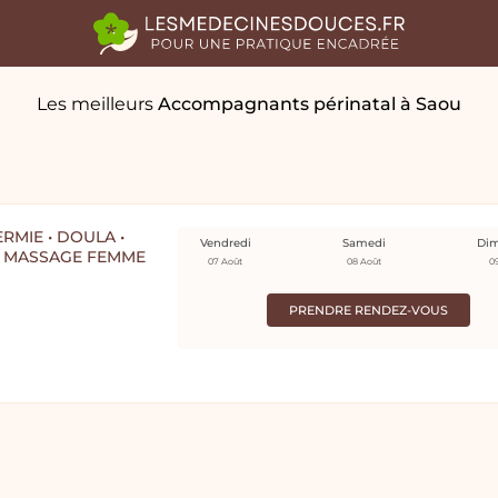
Les meilleurs
Accompagnants périnatal
à Saou
RMIE • DOULA •
Vendredi
Samedi
Di
• MASSAGE FEMME
07 Août
08 Août
0
PRENDRE RENDEZ-VOUS