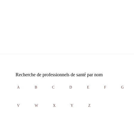
Recherche de professionnels de santé par nom
A
B
C
D
E
F
G
V
W
X
Y
Z