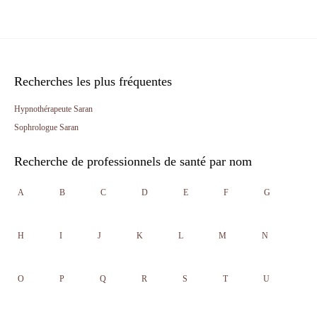
Recherches les plus fréquentes
Hypnothérapeute Saran
Sophrologue Saran
Recherche de professionnels de santé par nom
A
B
C
D
E
F
G
H
I
J
K
L
M
N
O
P
Q
R
S
T
U