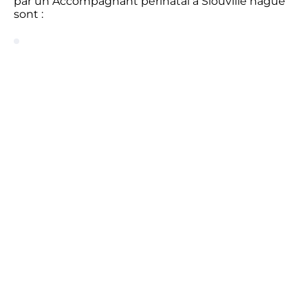
par un Accompagnant périnatal à Siouville hague
sont :