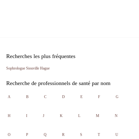
Recherches les plus fréquentes
Sophrologue Siouville Hague
Recherche de professionnels de santé par nom
A
B
C
D
E
F
G
H
I
J
K
L
M
N
O
P
Q
R
S
T
U