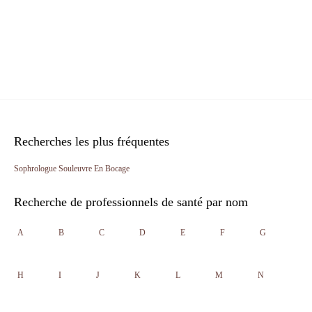
Recherches les plus fréquentes
Sophrologue Souleuvre En Bocage
Recherche de professionnels de santé par nom
A
B
C
D
E
F
G
H
I
J
K
L
M
N