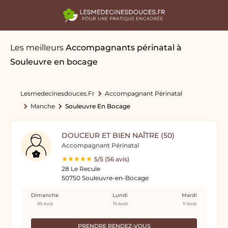
Les meilleurs
Accompagnants périnatal
à
Souleuvre en bocage
Lesmedecinesdouces.fr
Accompagnant Périnatal
Manche
Souleuvre En Bocage
DOUCEUR ET BIEN NAÎTRE (50)
Accompagnant Périnatal
5/5 (56 avis)
28 Le Recule
50750 Souleuvre-en-Bocage
Dimanche
Lundi
Mardi
09 Août
10 Août
11 Août
PRENDRE RENDEZ-VOUS