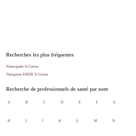
Recherches les plus fréquentes
Naturopathe St Girons
Thérapeute EMDR St Girons
Recherche de professionnels de santé par nom
A
B
C
D
E
F
G
H
I
J
K
L
M
N