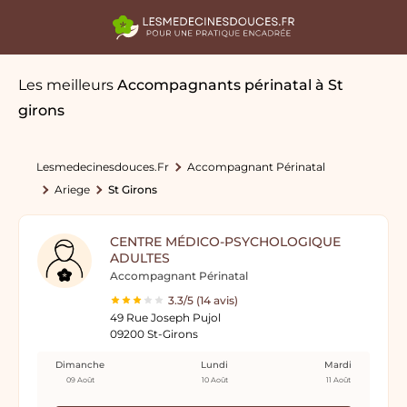
Les meilleurs
Accompagnants périnatal
à St
girons
Lesmedecinesdouces.fr
Accompagnant Périnatal
Ariege
St Girons
CENTRE MÉDICO-PSYCHOLOGIQUE
ADULTES
Accompagnant Périnatal
3.3/5 (14 avis)
49 Rue Joseph Pujol
09200 St-Girons
Dimanche
Lundi
Mardi
09 Août
10 Août
11 Août