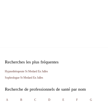
Recherches les plus fréquentes
Hypnothérapeute St Medard En Jalles
Sophrologue St Medard En Jalles
Recherche de professionnels de santé par nom
A
B
C
D
E
F
G