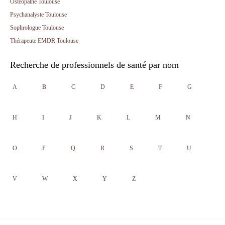
Ostéopathe Toulouse
Psychanalyste Toulouse
Sophrologue Toulouse
Thérapeute EMDR Toulouse
Recherche de professionnels de santé par nom
A
B
C
D
E
F
G
H
I
J
K
L
M
N
O
P
Q
R
S
T
U
V
W
X
Y
Z