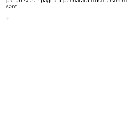
par un Accompagnant périnatal à Truchtersheim
sont :