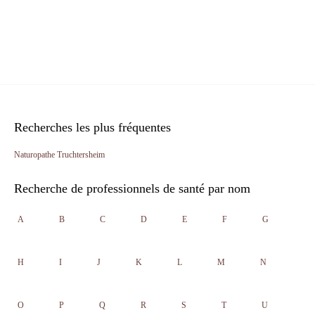
Recherches les plus fréquentes
Naturopathe Truchtersheim
Recherche de professionnels de santé par nom
A
B
C
D
E
F
G
H
I
J
K
L
M
N
O
P
Q
R
S
T
U