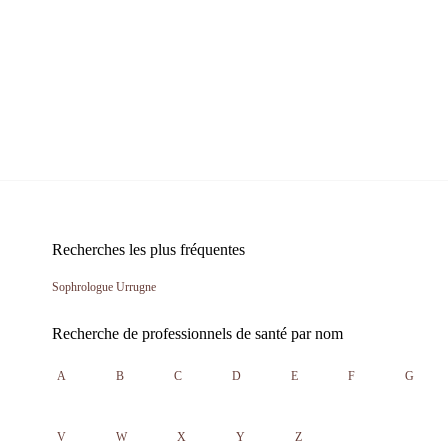
Recherches les plus fréquentes
Sophrologue Urrugne
Recherche de professionnels de santé par nom
A
B
C
D
E
F
G
V
W
X
Y
Z