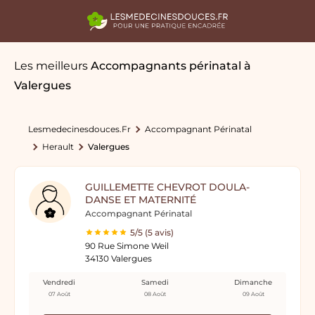
Les meilleurs
Accompagnants périnatal
à
Valergues
Lesmedecinesdouces.fr
Accompagnant Périnatal
Herault
Valergues
GUILLEMETTE CHEVROT DOULA-
DANSE ET MATERNITÉ
Accompagnant Périnatal
5/5 (5 avis)
90 Rue Simone Weil
34130 Valergues
Vendredi
Samedi
Dimanche
07 Août
08 Août
09 Août