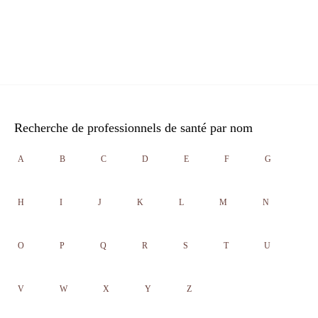
Recherche de professionnels de santé par nom
A
B
C
D
E
F
G
H
I
J
K
L
M
N
O
P
Q
R
S
T
U
V
W
X
Y
Z