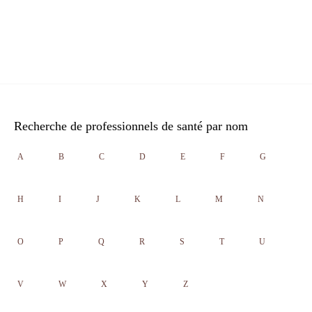
Recherche de professionnels de santé par nom
A
B
C
D
E
F
G
H
I
J
K
L
M
N
O
P
Q
R
S
T
U
V
W
X
Y
Z