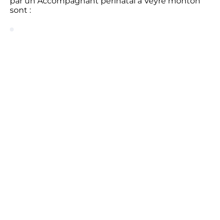
par un Accompagnant périnatal à Veyre monton
sont :