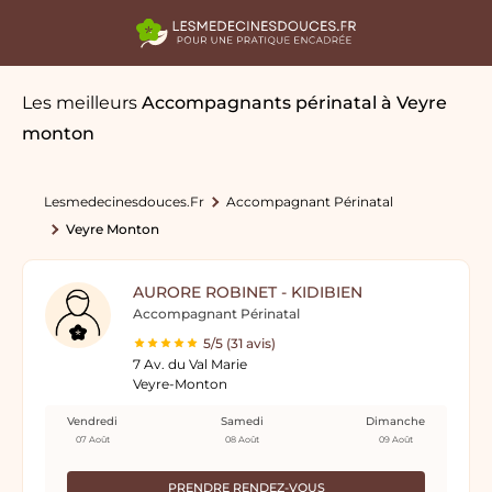
Les meilleurs
Accompagnants périnatal
à Veyre
monton
Lesmedecinesdouces.fr
Accompagnant Périnatal
Veyre Monton
AURORE ROBINET - KIDIBIEN
Accompagnant Périnatal
5/5 (31 avis)
7 Av. du Val Marie
Veyre-Monton
Vendredi
Samedi
Dimanche
07 Août
08 Août
09 Août
PRENDRE RENDEZ-VOUS