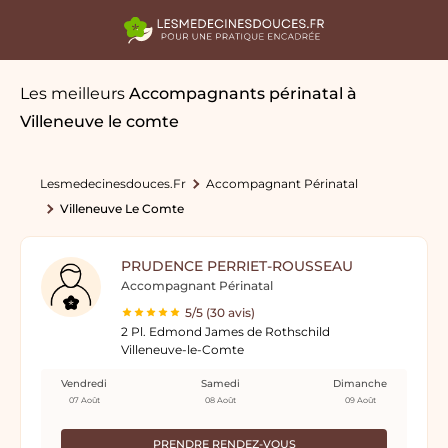
Les meilleurs
Accompagnants périnatal
à
Villeneuve le comte
Lesmedecinesdouces.fr
Accompagnant Périnatal
Villeneuve Le Comte
PRUDENCE PERRIET-ROUSSEAU
Accompagnant Périnatal
5/5 (30 avis)
2 Pl. Edmond James de Rothschild
Villeneuve-le-Comte
Vendredi
Samedi
Dimanche
07 Août
08 Août
09 Août
PRENDRE RENDEZ-VOUS