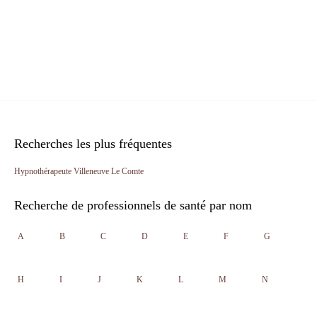
Recherches les plus fréquentes
Hypnothérapeute Villeneuve Le Comte
Recherche de professionnels de santé par nom
A
B
C
D
E
F
G
H
I
J
K
L
M
N