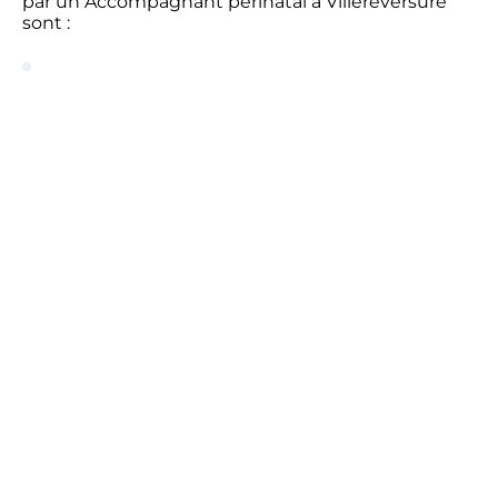
par un Accompagnant périnatal à Villereversure
sont :