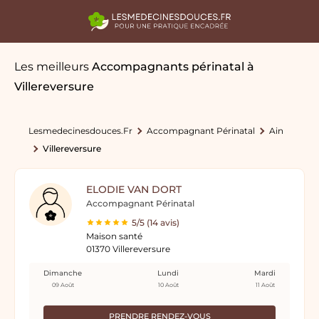
Les meilleurs
Accompagnants périnatal
à
Villereversure
Lesmedecinesdouces.fr
Accompagnant Périnatal
Ain
Villereversure
ELODIE VAN DORT
Accompagnant Périnatal
5/5 (14 avis)
Maison santé
01370 Villereversure
Dimanche
Lundi
Mardi
09 Août
10 Août
11 Août
PRENDRE RENDEZ-VOUS