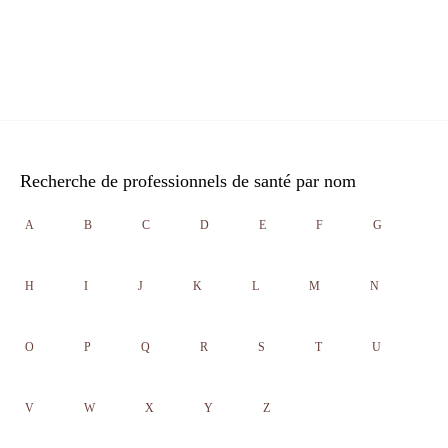
Recherche de professionnels de santé par nom
A
B
C
D
E
F
G
H
I
J
K
L
M
N
O
P
Q
R
S
T
U
V
W
X
Y
Z