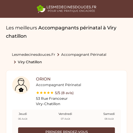
Les meilleurs
Accompagnants périnatal
à Viry
chatillon
Lesmedecinesdouces.fr
Accompagnant Périnatal
Viry Chatillon
ORION
Accompagnant Périnatal
5/5 (8 avis)
53 Rue Francoeur
Viry-Chatillon
Jeudi
Vendredi
Samedi
06 Août
07 Août
08 Août
PRENDRE RENDEZ-VOUS