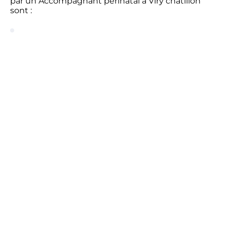
par un Accompagnant périnatal à Viry chatillon
sont :