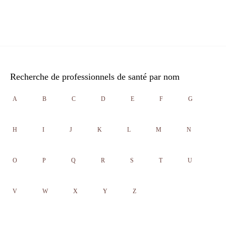
Recherche de professionnels de santé par nom
A
B
C
D
E
F
G
H
I
J
K
L
M
N
O
P
Q
R
S
T
U
V
W
X
Y
Z