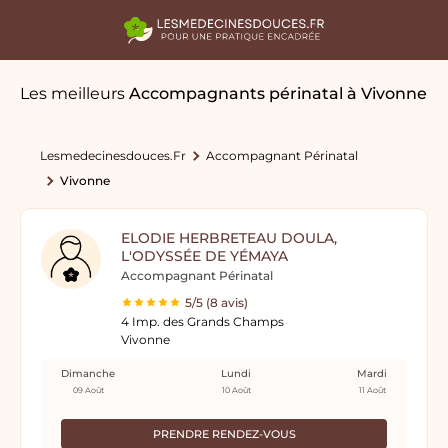
Les meilleurs
Accompagnants périnatal
à Vivonne
Lesmedecinesdouces.fr
Accompagnant Périnatal
Vivonne
ELODIE HERBRETEAU DOULA,
L'ODYSSÉE DE YÉMAYA
Accompagnant Périnatal
5/5 (8 avis)
4 Imp. des Grands Champs
Vivonne
Dimanche
Lundi
Mardi
09 Août
10 Août
11 Août
PRENDRE RENDEZ-VOUS