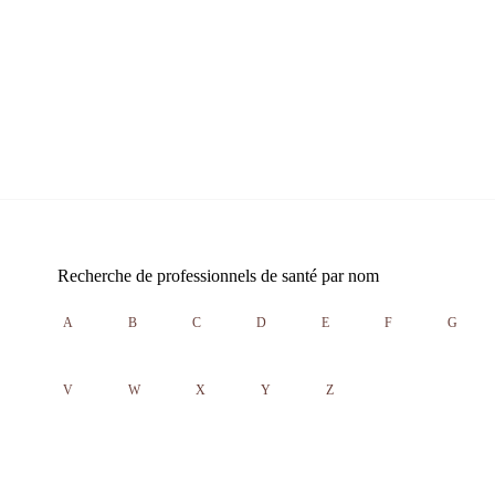
Recherche de professionnels de santé par nom
A
B
C
D
E
F
G
V
W
X
Y
Z