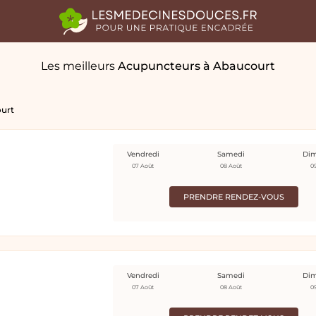
Les meilleurs
Acupuncteurs
à Abaucourt
urt
Vendredi
Samedi
Di
07 Août
08 Août
0
PRENDRE RENDEZ-VOUS
Vendredi
Samedi
Di
07 Août
08 Août
0