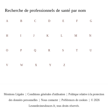
Recherche de professionnels de santé par nom
A
B
C
D
E
F
G
H
I
J
K
L
M
N
O
P
Q
R
S
T
U
V
W
X
Y
Z
Mentions Légales
|
Conditions générales d'utilisation
|
Politique relative à la protection
des données personnelles
|
Nous contacter
|
Préférences de cookies
| © 2026
Lesmedecinesdouces.fr, tous droits réservés.