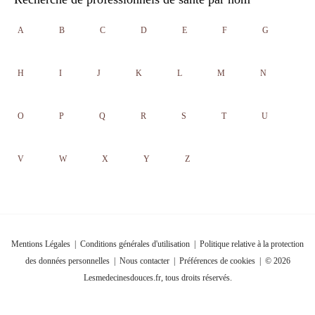
A
B
C
D
E
F
G
H
I
J
K
L
M
N
O
P
Q
R
S
T
U
V
W
X
Y
Z
Mentions Légales
|
Conditions générales d'utilisation
|
Politique relative à la protection
des données personnelles
|
Nous contacter
|
Préférences de cookies
| © 2026
Lesmedecinesdouces.fr, tous droits réservés.