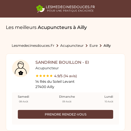
Les meilleurs
Acupuncteurs
à Ailly
Lesmedecinesdouces.fr
Acupuncteur
Eure
Ailly
SANDRINE BOUILLON - EI
Acupuncteur
4.9/5 (14 avis)
14 Rés du Soleil Levant
27400 Ailly
Samedi
Dimanche
Lundi
08 Août
09 Août
10 Août
PRENDRE RENDEZ-VOUS