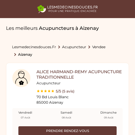
Les meilleurs
Acupuncteurs
à Aizenay
Lesmedecinesdouces.fr
Acupuncteur
Vendee
Aizenay
ALICE HARMAND-REMY ACUPUNCTURE
TRADITIONNELLE
Acupuncteur
5/5 (5 avis)
70 Bd Louis Blanc
85000 Aizenay
Vendredi
Samedi
Dimanche
07 Août
08 Août
09 Août
PRENDRE RENDEZ-VOUS