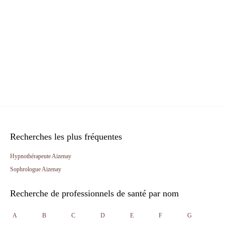
Recherches les plus fréquentes
Hypnothérapeute Aizenay
Sophrologue Aizenay
Recherche de professionnels de santé par nom
A
B
C
D
E
F
G