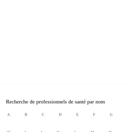
Recherche de professionnels de santé par nom
A
B
C
D
E
F
G