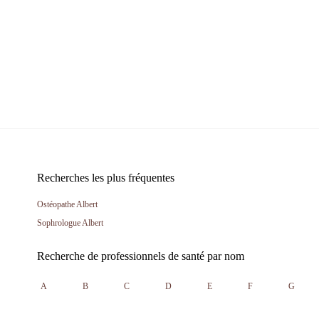
Recherches les plus fréquentes
Ostéopathe Albert
Sophrologue Albert
Recherche de professionnels de santé par nom
A
B
C
D
E
F
G