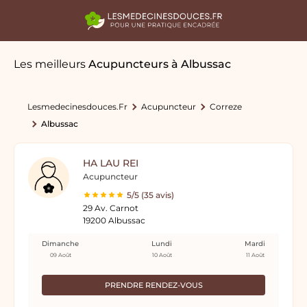
Les meilleurs
Acupuncteurs
à Albussac
Lesmedecinesdouces.fr
Acupuncteur
Correze
Albussac
HA LAU REI
Acupuncteur
5/5 (35 avis)
29 Av. Carnot
19200 Albussac
Dimanche
Lundi
Mardi
09 Août
10 Août
11 Août
PRENDRE RENDEZ-VOUS