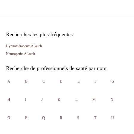
Recherches les plus fréquentes
Hypnothérapeute Allauch
Naturopathe Allauch
Recherche de professionnels de santé par nom
A
B
C
D
E
F
G
H
I
J
K
L
M
N
O
P
Q
R
S
T
U