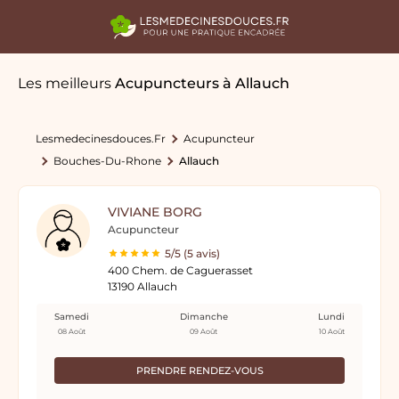
Les meilleurs
Acupuncteurs
à Allauch
Lesmedecinesdouces.fr
Acupuncteur
Bouches-Du-Rhone
Allauch
VIVIANE BORG
Acupuncteur
5/5 (5 avis)
400 Chem. de Caguerasset
13190 Allauch
Samedi
Dimanche
Lundi
08 Août
09 Août
10 Août
PRENDRE RENDEZ-VOUS