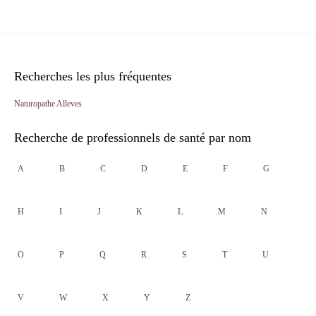
Recherches les plus fréquentes
Naturopathe Alleves
Recherche de professionnels de santé par nom
A
B
C
D
E
F
G
H
I
J
K
L
M
N
O
P
Q
R
S
T
U
V
W
X
Y
Z