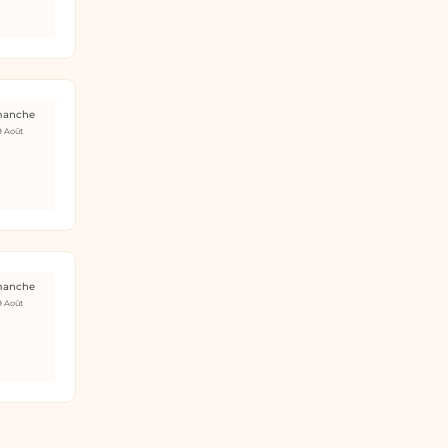
manche
9 Août
manche
9 Août