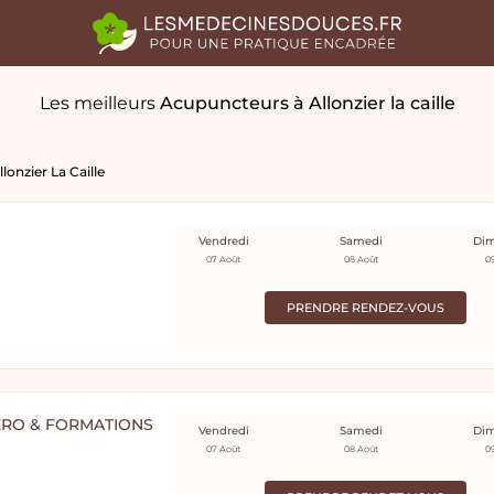
Les meilleurs
Acupuncteurs
à Allonzier la caille
llonzier La Caille
Vendredi
Samedi
Di
07 Août
08 Août
0
PRENDRE RENDEZ-VOUS
ERO & FORMATIONS
Vendredi
Samedi
Di
07 Août
08 Août
0