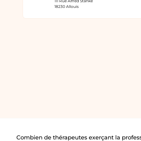
111 Rue Alfred Stanke
18230 Allouis
Combien de thérapeutes exerçant la profess