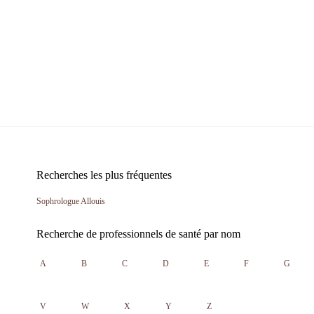
Recherches les plus fréquentes
Sophrologue Allouis
Recherche de professionnels de santé par nom
A
B
C
D
E
F
G
V
W
X
Y
Z