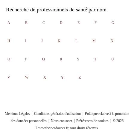
Recherche de professionnels de santé par nom
A
B
C
D
E
F
G
H
I
J
K
L
M
N
O
P
Q
R
S
T
U
V
W
X
Y
Z
Mentions Légales
|
Conditions générales d'utilisation
|
Politique relative à la protection
des données personnelles
|
Nous contacter
|
Préférences de cookies
| © 2026
Lesmedecinesdouces.fr, tous droits réservés.