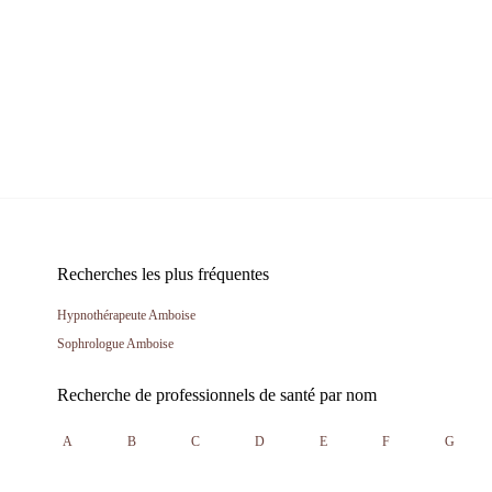
Recherches les plus fréquentes
Hypnothérapeute Amboise
Sophrologue Amboise
Recherche de professionnels de santé par nom
A
B
C
D
E
F
G