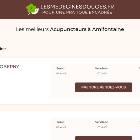
Les meilleurs
Acupuncteurs
à Amifontaine
ine
COBERNY
Jeudi
Vendredi
06 Août
07 Août
PRENDRE RENDEZ-VOUS
Jeudi
Vendredi
06 Août
07 Août