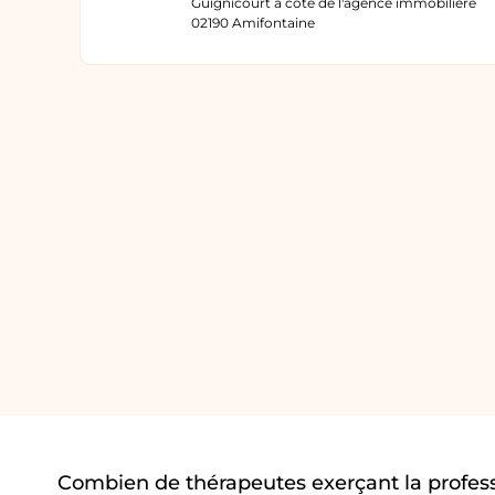
Guignicourt à coté de l'agence immobilière
02190 Amifontaine
Combien de thérapeutes exerçant la profes