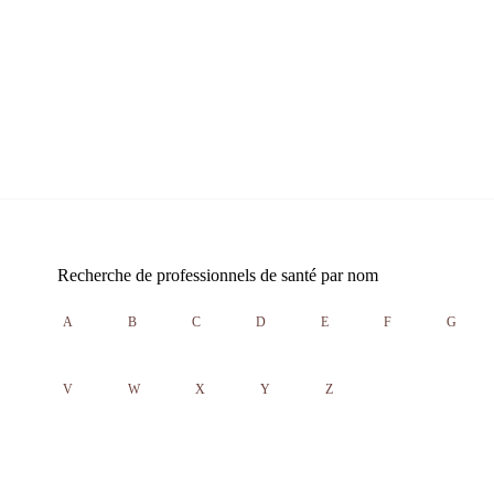
Recherche de professionnels de santé par nom
A
B
C
D
E
F
G
V
W
X
Y
Z