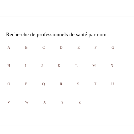
Recherche de professionnels de santé par nom
A
B
C
D
E
F
G
H
I
J
K
L
M
N
O
P
Q
R
S
T
U
V
W
X
Y
Z