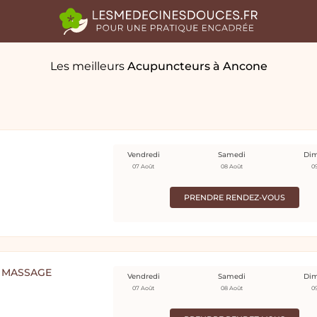
Les meilleurs
Acupuncteurs
à Ancone
Vendredi
Samedi
Di
07 Août
08 Août
0
PRENDRE RENDEZ-VOUS
 MASSAGE
Vendredi
Samedi
Di
07 Août
08 Août
0