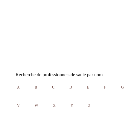
Recherche de professionnels de santé par nom
A
B
C
D
E
F
G
V
W
X
Y
Z