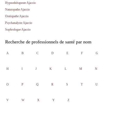
Hypnothérapeute Ajaccio
Naturopathe Ajaccio
Ostéopathe Ajaccio
Psychanalyste Ajaccio
Sophrologue Ajaccio
Recherche de professionnels de santé par nom
A
B
C
D
E
F
G
H
I
J
K
L
M
N
O
P
Q
R
S
T
U
V
W
X
Y
Z