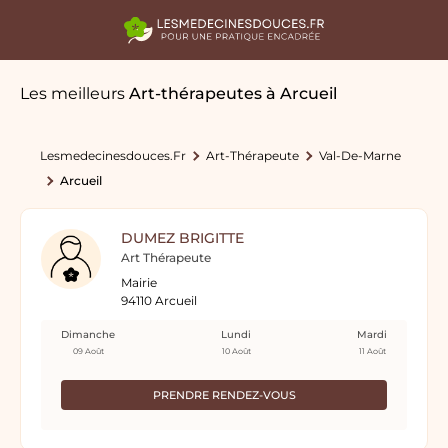
Les meilleurs
Art-thérapeutes
à Arcueil
Lesmedecinesdouces.fr
Art-Thérapeute
Val-De-Marne
Arcueil
DUMEZ BRIGITTE
Art Thérapeute
Mairie
94110 Arcueil
Dimanche
Lundi
Mardi
09 Août
10 Août
11 Août
PRENDRE RENDEZ-VOUS