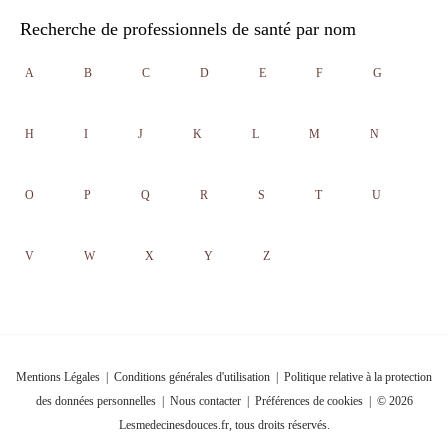
Recherche de professionnels de santé par nom
A
B
C
D
E
F
G
H
I
J
K
L
M
N
O
P
Q
R
S
T
U
V
W
X
Y
Z
Mentions Légales
|
Conditions générales d'utilisation
|
Politique relative à la protection
des données personnelles
|
Nous contacter
|
Préférences de cookies
| © 2026
Lesmedecinesdouces.fr, tous droits réservés.