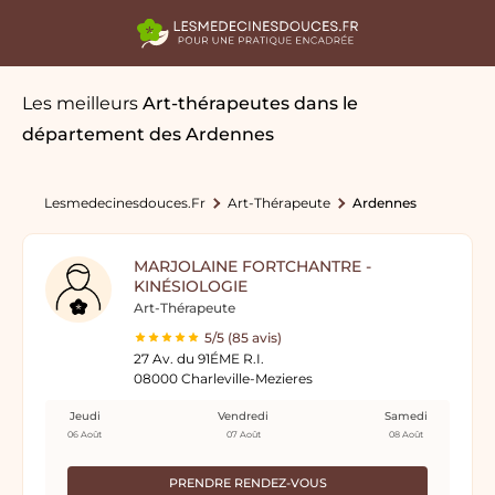
Les meilleurs
Art-thérapeutes
dans le
département des Ardennes
Lesmedecinesdouces.fr
Art-Thérapeute
Ardennes
MARJOLAINE FORTCHANTRE -
KINÉSIOLOGIE
Art-Thérapeute
5/5 (85 avis)
27 Av. du 91ÉME R.I.
08000 Charleville-Mezieres
Jeudi
Vendredi
Samedi
06 Août
07 Août
08 Août
PRENDRE RENDEZ-VOUS