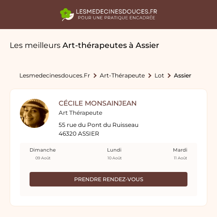
Les meilleurs
Art-thérapeutes
à Assier
Lesmedecinesdouces.fr
Art-Thérapeute
Lot
Assier
CÉCILE MONSAINJEAN
Art Thérapeute
55 rue du Pont du Ruisseau
46320 ASSIER
Dimanche
Lundi
Mardi
09 Août
10 Août
11 Août
PRENDRE RENDEZ-VOUS