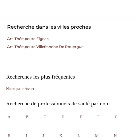
Recherche dans les villes proches
Art-Thérapeute Figeac
Art-Thérapeute Villefranche De Rouergue
Recherches les plus fréquentes
Naturopathe Assier
Recherche de professionnels de santé par nom
A
B
C
D
E
F
G
H
I
J
K
L
M
N